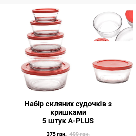
Набір скляних судочків з
кришками
5 штук A-PLUS
375
грн.
499
грн.