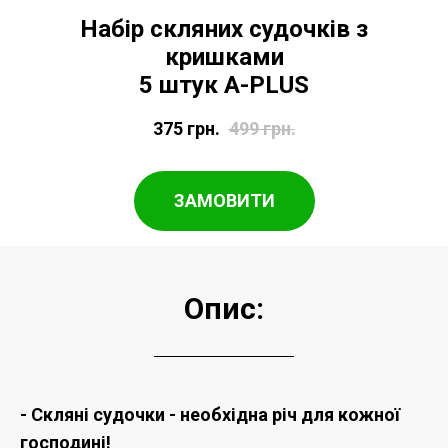
Набір скляних судочків з
кришками
5 штук A-PLUS
375
грн.
499
грн.
ЗАМОВИТИ
Опис:
- Скляні судочки - необхідна річ для кожної
господині!