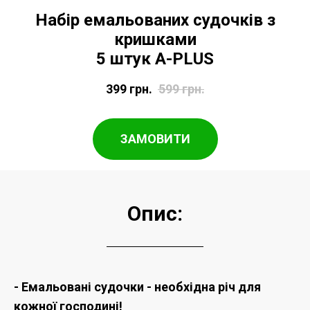
Набір емальованих судочків з
кришками
5 штук A-PLUS
399
грн.
599
грн.
ЗАМОВИТИ
Опис:
- Емальовані судочки - необхідна річ для
кожної господині!