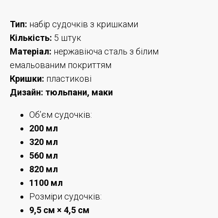
Тип:
набір судочків з кришками
Кількість:
5 штук
Матеріал:
нержавіюча сталь з білим
емальованим покриттям
Кришки:
пластикові
Дизайн: тюльпани, маки
Об’єм судочків:
200 мл
320 мл
560 мл
820 мл
1100 мл
Розміри судочків:
9,5 см × 4,5 см