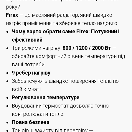
року?
Firex
— це масляний радіатор, який швидко
нагріє приміщення та збереже тепло надовго.
Чому варто обрати саме Firex: Потужний і
ефективний
Три режими нагріву:
800 / 1200 / 2000 Вт
—
обирайте комфортний рівень температури під
ваші потреби.
9 ребер нагріву
Забезпечують швидке поширення тепла по
всій кімнаті.
Регулювання температури
Вбудований термостат дозволяє точно
контролювати тепло.
Повна безпека
Три рівні захисту від перегріву —