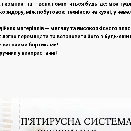
 і компактна — вона поміститься будь-де: між туа
 коридору, між побутовою технікою на кухні, у нев
дійних матеріалів — металу та високоякісного плас
 легко переміщати та встановити його в будь-якій 
ть високими бортиками!
ручний у використанні!