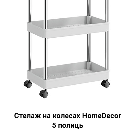
Стелаж на колесах HomeDecor
5 полиць