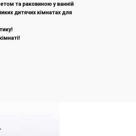
летом та раковиною у ванній
еликих дитячих кімнатах для
тику!
кімнаті!