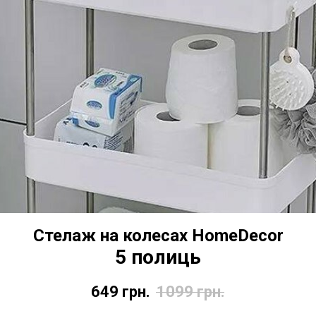
Стелаж на колесах HomeDecor
5 полиць
649
грн.
1099
грн.