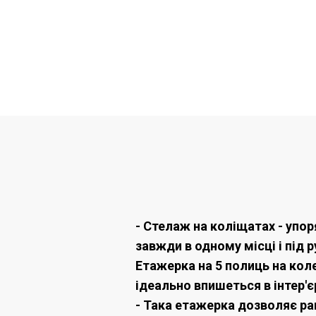
- Стелаж на коліщатах - упор
завжди в одному місці і під 
Етажерка на 5 полиць на кол
ідеально впишеться в інтер'єр
- Така етажерка дозволяє ра