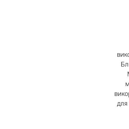
вик
Бл
м
вико
для