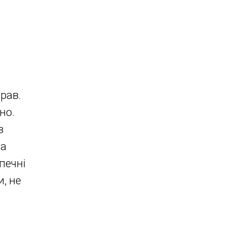
рав.
но.
в
на
печні
, не