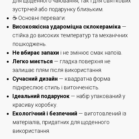
для щоденного чаювання, так і для святкових
зустрічей або подарунку близьким.
☕ Основні переваги:
Високоякісна удароміцна склокераміка
—
стійка до високих температур та механічних
пошкоджень.
Не вбирає запахи
і не змінює смак напоїв.
Легко миється
— гладка поверхня не
залишає плям після використання.
Сучасний дизайн
— квадратна форма
підкреслює стиль і витонченість.
Ідеальний подарунок
— набір упакований у
красиву коробку.
Екологічний і безпечний
— виготовлений із
матеріалів, придатних для щоденного
використання.