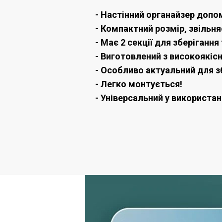
- Настінний органайзер допо
- Компактний розмір, звільня
- Має 2 секції для зберігання
- Виготовлений з високоякіс
- Особливо актуальний для зб
- Легко монтується!
- Універсальний у використан