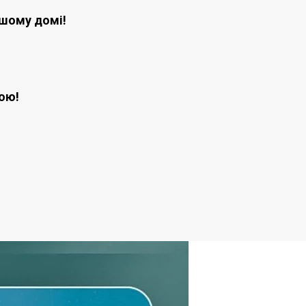
ашому домі!
кою!