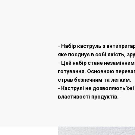
- Набір каструль з антиприга
яке поєднує в собі якість, зр
- Цей набір стане незамінни
готування. Основною переваг
страв безпечним та легким.
- Каструлі не дозволяють їжі
властивості продуктів.