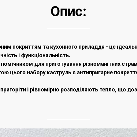
Опис:
рним покриттям та кухонного приладдя - це ідеальн
учність і функціональність.
м помічником для приготування різноманітних стра
ою цього набору каструль є антипригарне покритт
 пригоріти і рівномірно розподіляють тепло, що доз