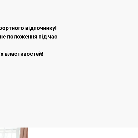
мфортного відпочинку!
ьне положення під час
їх властивостей!