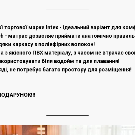
ї торгової марки Intex - ідеальний варіант для ко
Tech - матрас дозволяє приймати анатомічно правил
яки каркасу з поліефірних волокон!
 з якісного ПВХ матеріалу, з часом не втрачає сво
користовувати біля водойм та для плавання!
яді, не потребує багато простору для розміщення!
 ПОДАРУНОК!!!