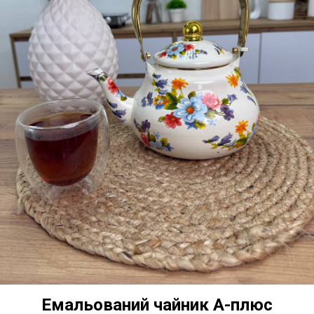
Емальований чайник А-плюс