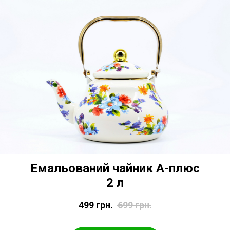
Емальований чайник А-плюс
2 л
499
грн.
699
грн.