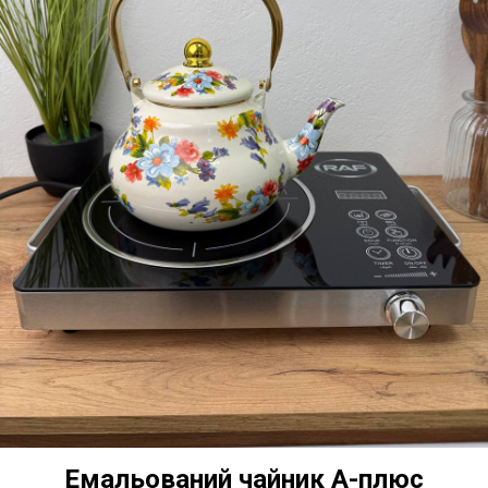
Емальований чайник А-плюс