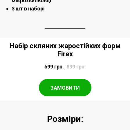
мікрохвильовці
3 шт в наборі
Набір скляних жаростійких форм
Firex
599
грн.
899
грн.
ЗАМОВИТИ
Розміри: