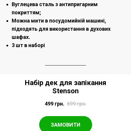
Вуглецева сталь з антипригарним
покриттям;
Можна мити в посудомийній машині,
підходять для використання в духових
шафах.
3 шт в наборі
Набір дек для запікання
Stenson
499
грн.
699
грн.
ЗАМОВИТИ