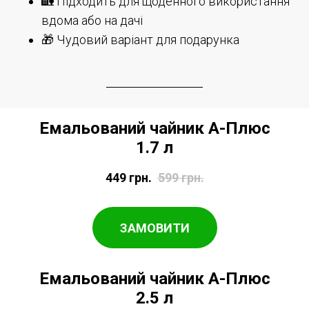
🏡 Підходить для щоденного використання
вдома або на дачі
🎁 Чудовий варіант для подарунка
Емальований чайник А-Плюс
1.7 л
449
грн.
599
грн.
ЗАМОВИТИ
Емальований чайник А-Плюс
2.5 л