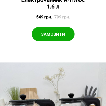
Електрочайник А-Плюс
1.6 л
549
грн.
799
грн.
ЗАМОВИТИ